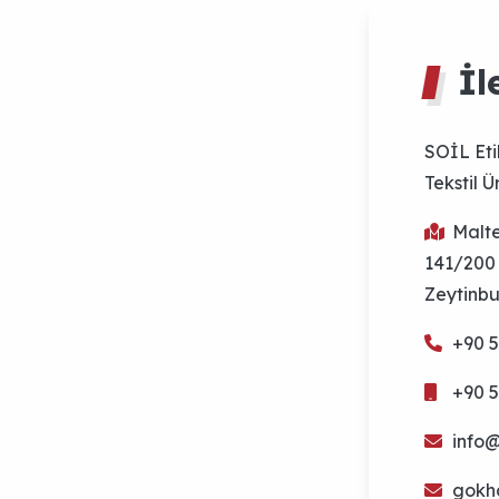
SOİL Eti
Tekstil Ür
Malt
141/200
Zeytinbu
+90 5
+90 5
info@
gokh