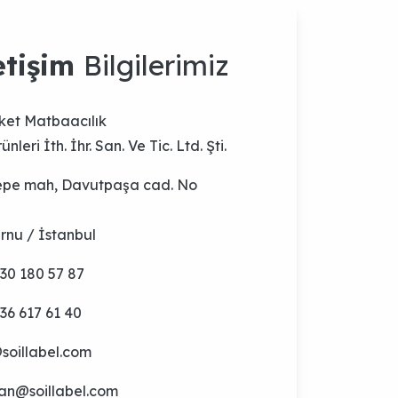
ket Matbaacılık
ünleri İth. İhr. San. Ve Tic. Ltd. Şti.
epe mah, Davutpaşa cad. No
rnu / İstanbul
30 180 57 87
36 617 61 40
soillabel.com
an@soillabel.com