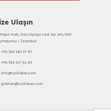
Bize
Yazın
ize Ulaşın
ltepe mah, Davutpaşa cad. No 141/200
ytinburnu / İstanbul
+90 530 180 57 87
+90 536 617 61 40
info@soillabel.com
gokhan@soillabel.com